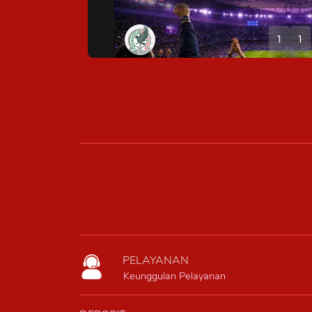
PELAYANAN
Keunggulan Pelayanan