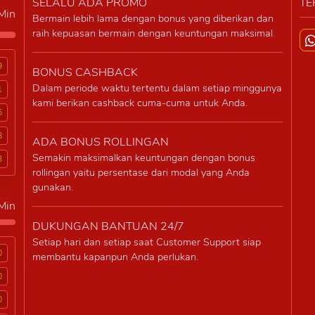
SELALU ADA PROMO
TE
Min
Bermain lebih lama dengan bonus yang diberikan dan
raih kepuasan bermain dengan keuntungan maksimal.
9
BONUS CASHBACK
Dalam periode waktu tertentu dalam setiap minggunya
1
kami berikan cashback cuma-cuma untuk Anda.
6
8
ADA BONUS ROLLINGAN
Semakin maksimalkan keuntungan dengan bonus
3
rollingan yaitu persentase dari modal yang Anda
gunakan.
Min
DUKUNGAN BANTUAN 24/7
Setiap hari dan setiap saat Customer Support siap
0
membantu kapanpun Anda perlukan.
0
0