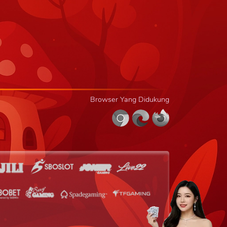
Browser Yang Didukung