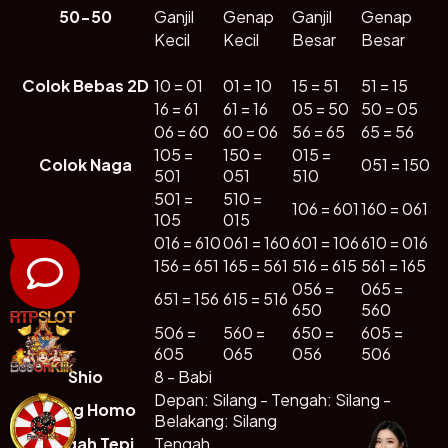
50-50
Ganjil
Genap
Ganjil
Genap
🕹️
🎁
👑
Kecil
Kecil
Besar
Besar
Lainya
Promosi
VIP
Colok Bebas 2D
10 = 01
01 = 10
15 = 51
51 = 15
16 = 61
61 = 16
05 = 50
50 = 05
📈
06 = 60
60 = 06
56 = 65
65 = 56
RTP Live
105 =
150 =
015 =
Colok Naga
051 = 150
501
051
510
501 =
510 =
106 = 601
160 = 061
Bagikan
105
015
016 = 610
061 = 160
601 = 106
610 = 016
156 = 651
165 = 561
516 = 615
561 = 165
056 =
065 =
651 = 156
615 = 516
650
560
506 =
560 =
650 =
605 =
605
065
056
506
Shio
8 - Babi
Depan: Silang - Tengah: Silang -
Silang Homo
Belakang: Silang
Tengah Tepi
Tengah