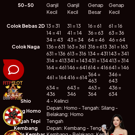
50-50
Ganjil
Ganjil
Genap
Genap
🕹️
🎁
👑
Kecil
Kecil
Besar
Kecil
Lainya
Promosi
VIP
Colok Bebas 2D
13 = 31
31 = 13
16 = 61
61 = 16
14 = 41
41 = 14
36 = 63
63 = 36
📈
34 = 43
43 = 34
64 = 46
46 = 64
RTP Live
Colok Naga
136 = 631
163 = 361
316 = 613
361 = 163
631 = 136
613 = 316
134 = 431
143 = 341
314 = 413
341 = 143
431 = 134
413 = 314
Bagikan
164 = 461
146 = 641
614 = 416
641 = 146
364 =
346 =
461 = 164
416 = 614
463
643
634 =
643 =
463 =
436 =
436
346
364
634
Shio
4 - Kelinci
Depan: Homo - Tengah: Silang -
Silang Homo
Belakang: Homo
Tengah Tepi
Tengah
Kembang
Depan: Kembang - Tengah:
Kempis Kembar
Kembang - Belakang: Kempis