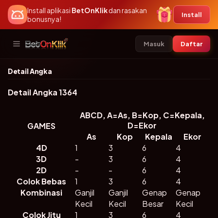
Install aplikasi
BetOnKlik
dan rasakan
Install
bonusnya!
Masuk
Daftar
Masuk
Daftar
Detail Angka
⚽
🔥
🎰
Detail Angka 1364
Hot Game
Slots
Sports
ABCD, A=As, B=Kop, C=Kepala,
D=Ekor
GAMES
🃏
🎲
🎱
As
Kop
Kepala
Ekor
4D
1
3
6
4
Kasino
Bolatangkas
P2P Game
3D
-
3
6
4
2D
-
-
6
4
🐟
🎯
🐓
Colok Bebas
1
3
6
4
Kombinasi
Ganjil
Ganjil
Genap
Genap
Togel
Tembak Ikan
Sabung
Kecil
Ayam
Kecil
Besar
Kecil
Colok Jitu
1
3
6
4