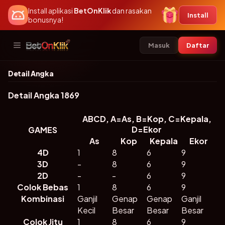
Install aplikasi
BetOnKlik
dan rasakan
Install
bonusnya!
Masuk
Daftar
Masuk
Daftar
Detail Angka
⚽
🔥
🎰
Detail Angka 1869
Hot Game
Slots
Sports
ABCD, A=As, B=Kop, C=Kepala,
D=Ekor
GAMES
🃏
🎲
🎱
As
Kop
Kepala
Ekor
4D
1
8
6
9
Kasino
Bolatangkas
P2P Game
3D
-
8
6
9
2D
-
-
6
9
🐟
🎯
🐓
Colok Bebas
1
8
6
9
Kombinasi
Ganjil
Genap
Genap
Ganjil
Togel
Tembak Ikan
Sabung
Kecil
Ayam
Besar
Besar
Besar
Colok Jitu
1
8
6
9