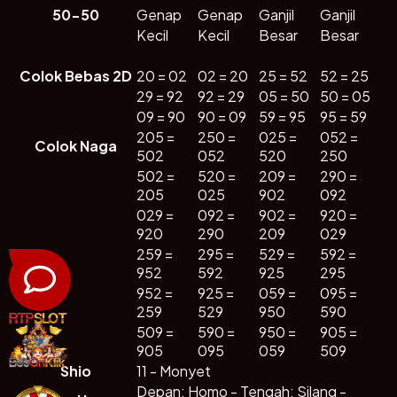
50-50
Genap
Genap
Ganjil
Ganjil
🕹️
🎁
👑
Kecil
Kecil
Besar
Besar
Lainya
Promosi
VIP
Colok Bebas 2D
20 = 02
02 = 20
25 = 52
52 = 25
29 = 92
92 = 29
05 = 50
50 = 05
📈
09 = 90
90 = 09
59 = 95
95 = 59
RTP Live
205 =
250 =
025 =
052 =
Colok Naga
502
052
520
250
502 =
520 =
209 =
290 =
Bagikan
205
025
902
092
029 =
092 =
902 =
920 =
920
290
209
029
259 =
295 =
529 =
592 =
952
592
925
295
952 =
925 =
059 =
095 =
259
529
950
590
509 =
590 =
950 =
905 =
905
095
059
509
Shio
11 - Monyet
Depan: Homo - Tengah: Silang -