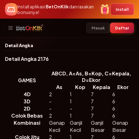
Install aplikasi
BetOnKlik
dan rasakan
Install
bonusnya!
Masuk
Daftar
Masuk
Daftar
Detail Angka
⚽
🔥
🎰
Detail Angka 2176
Hot Game
Slots
Sports
ABCD, A=As, B=Kop, C=Kepala,
D=Ekor
GAMES
🃏
🎲
🎱
As
Kop
Kepala
Ekor
4D
2
1
7
6
Kasino
Bolatangkas
P2P Game
3D
-
1
7
6
2D
-
-
7
6
🐟
🎯
🐓
Colok Bebas
2
1
7
6
Kombinasi
Genap
Ganjil
Ganjil
Genap
Togel
Tembak Ikan
Sabung
Kecil
Ayam
Kecil
Besar
Besar
Colok Jitu
2
1
7
6