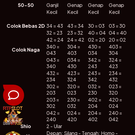
50-50
Ganjil
Genap
Genap
Genap
🕹️
🎁
👑
Kecil
Kecil
Kecil
Kecil
Lainya
Promosi
VIP
Colok Bebas 2D
34 = 43
43 = 34
30 = 03
03 = 30
32 = 23
23 = 32
40 = 04
04 = 40
📈
42 = 24
24 = 42
02 = 20
20 = 02
RTP Live
340 =
304 =
430 =
403 =
Colok Naga
043
403
034
304
043 =
034 =
342 =
324 =
Bagikan
340
430
243
423
432 =
423 =
243 =
234 =
234
324
342
432
302 =
320 =
032 =
023 =
203
023
230
320
203 =
230 =
402 =
420 =
302
032
204
024
042 =
024 =
204 =
240 =
240
420
402
042
Shio
2 - Ular
Depan: Silang - Tengah: Homo -