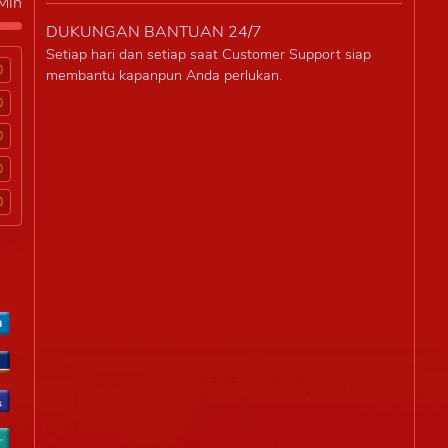
Min
DUKUNGAN BANTUAN 24/7
Setiap hari dan setiap saat Customer Support siap
0
membantu kapanpun Anda perlukan.
0
0
0
0