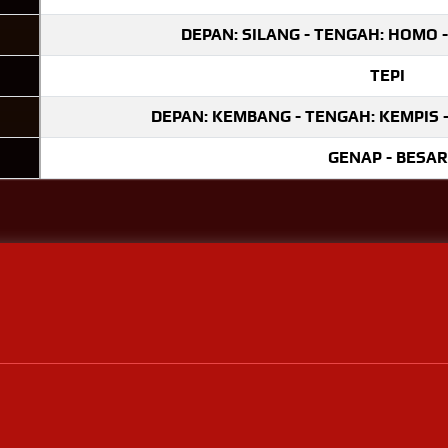
DEPAN: SILANG - TENGAH: HOMO 
TEPI
DEPAN: KEMBANG - TENGAH: KEMPIS 
GENAP - BESAR