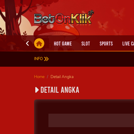
HOT GAME
SLOT
SPORTS
LIVE C
INFO
Home
Detail Angka
Detail Angka