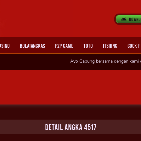
Downl
ASINO
BOLATANGKAS
P2P GAME
TOTO
FISHING
COCK F
Ayo Gabung bersama dengan kami di BETON
Detail Angka 4517