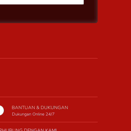
BANTUAN & DUKUNGAN
Dukungan Online 24/7
RHUBUNG DENGAN KAMI