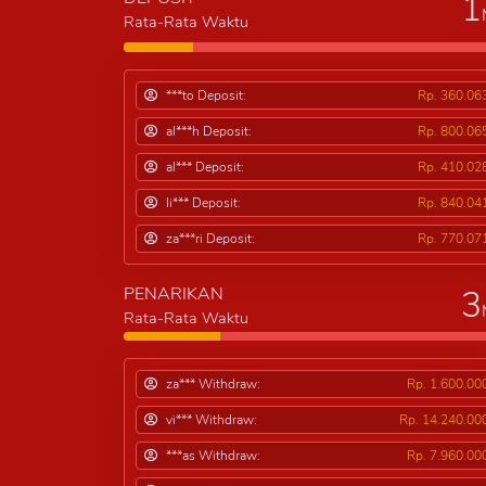
1
Rata-Rata Waktu
***to Deposit:
Rp. 360.06
al***h Deposit:
Rp. 800.06
al*** Deposit:
Rp. 410.02
li*** Deposit:
Rp. 840.04
za***ri Deposit:
Rp. 770.07
3
PENARIKAN
Rata-Rata Waktu
za*** Withdraw:
Rp. 1.600.00
vi*** Withdraw:
Rp. 14.240.00
***as Withdraw:
Rp. 7.960.00