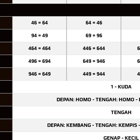
46 = 64
64 = 46
94 = 49
69 = 96
464 = 464
446 = 644
6
496 = 694
649 = 946
6
946 = 649
449 = 944
4
1 - KUDA
DEPAN: HOMO - TENGAH: HOMO - 
TENGAH
DEPAN: KEMBANG - TENGAH: KEMPIS 
GENAP - KECIL