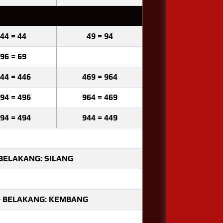
44 = 44
49 = 94
96 = 69
44 = 446
469 = 964
94 = 496
964 = 469
94 = 494
944 = 449
BELAKANG: SILANG
- BELAKANG: KEMBANG