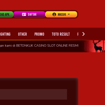
oad APK
Daftar
Masuk
IGHTING
OTHER
PROMO
TOTO RESULT
REFERRAL
 di BETONKLIK CASINO SLOT ONLINE RESMI Terpercaya di Indonesia d