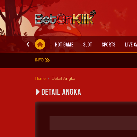
HOT GAME
SLOT
SPORTS
LIVE C
INFO
Home
Detail Angka
Detail Angka