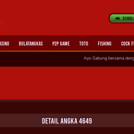
Downl
ASINO
BOLATANGKAS
P2P GAME
TOTO
FISHING
COCK F
Ayo Gabung bersama dengan kami
Detail Angka 4649