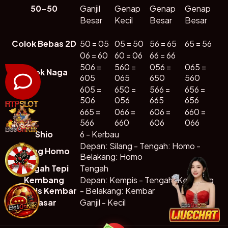
50-50
Ganjil
Genap
Genap
Genap
🕹️
🎁
👑
Besar
Kecil
Besar
Besar
Lainya
Promosi
VIP
Colok Bebas 2D
50 = 05
05 = 50
56 = 65
65 = 56
06 = 60
60 = 06
66 = 66
📈
506 =
560 =
056 =
065 =
Colok Naga
RTP Live
605
065
650
560
605 =
650 =
566 =
656 =
506
056
665
656
Bagikan
665 =
066 =
606 =
660 =
566
660
606
066
Shio
6 - Kerbau
Depan: Silang - Tengah: Homo -
Silang Homo
Belakang: Homo
Tengah Tepi
Tengah
Kembang
Depan: Kempis - Tengah: Kembang
Kempis Kembar
- Belakang: Kembar
Dasar
Ganjil - Kecil