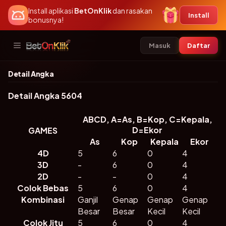
Install aplikasi
BetOnKlik
dan rasakan
Install
bonusnya!
Masuk
Daftar
Masuk
Daftar
Detail Angka
⚽
🔥
🎰
Detail Angka 5604
Hot Game
Slots
Sports
ABCD, A=As, B=Kop, C=Kepala,
D=Ekor
GAMES
🃏
🎲
🎱
As
Kop
Kepala
Ekor
4D
5
6
0
4
Kasino
Bolatangkas
P2P Game
3D
-
6
0
4
2D
-
-
0
4
🐟
🎯
🐓
Colok Bebas
5
6
0
4
Kombinasi
Ganjil
Genap
Genap
Genap
Togel
Tembak Ikan
Sabung
Besar
Ayam
Besar
Kecil
Kecil
Colok Jitu
5
6
0
4