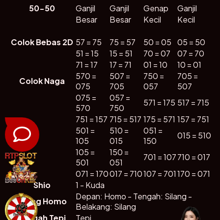
50-50
Ganjil
Ganjil
Genap
Ganjil
🕹️
🎁
👑
Besar
Besar
Kecil
Kecil
Lainya
Promosi
VIP
Colok Bebas 2D
57 = 75
75 = 57
50 = 05
05 = 50
51 = 15
15 = 51
70 = 07
07 = 70
📈
71 = 17
17 = 71
01 = 10
10 = 01
RTP Live
570 =
507 =
750 =
705 =
Colok Naga
075
705
057
507
075 =
057 =
571 = 175
517 = 715
Bagikan
570
750
751 = 157
715 = 517
175 = 571
157 = 751
501 =
510 =
051 =
015 = 510
105
015
150
105 =
150 =
701 = 107
710 = 017
501
051
071 = 170
017 = 710
107 = 701
170 = 071
Shio
1 - Kuda
Depan: Homo - Tengah: Silang -
Silang Homo
Belakang: Silang
Tengah Tepi
Tepi