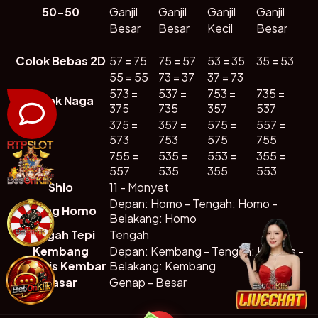
50-50
Ganjil
Ganjil
Ganjil
Ganjil
🕹️
🎁
👑
Besar
Besar
Kecil
Besar
Lainya
Promosi
VIP
Colok Bebas 2D
57 = 75
75 = 57
53 = 35
35 = 53
55 = 55
73 = 37
37 = 73
📈
573 =
537 =
753 =
735 =
Colok Naga
RTP Live
375
735
357
537
375 =
357 =
575 =
557 =
573
753
575
755
Bagikan
755 =
535 =
553 =
355 =
557
535
355
553
Shio
11 - Monyet
Depan: Homo - Tengah: Homo -
Silang Homo
Belakang: Homo
Tengah Tepi
Tengah
Kembang
Depan: Kembang - Tengah: Kempis -
Kempis Kembar
Belakang: Kembang
Dasar
Genap - Besar