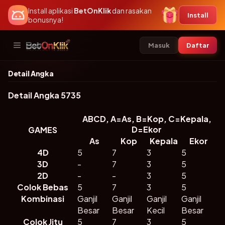
Install aplikasi
BetOnKlik
dan rasakan
Install
bonusnya!
Masuk
Daftar
Masuk
Daftar
Detail Angka
⚽
🔥
🎰
Detail Angka 5735
Hot Game
Slots
Sports
ABCD, A=As, B=Kop, C=Kepala,
D=Ekor
GAMES
🃏
🎲
🎱
As
Kop
Kepala
Ekor
4D
5
7
3
5
Kasino
Bolatangkas
P2P Game
3D
-
7
3
5
2D
-
-
3
5
🐟
🎯
🐓
Colok Bebas
5
7
3
5
Kombinasi
Ganjil
Ganjil
Ganjil
Ganjil
Togel
Tembak Ikan
Sabung
Besar
Ayam
Besar
Kecil
Besar
Colok Jitu
5
7
3
5