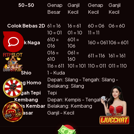
50-50
Genap
Ganjil
Genap
Ganjil
🕹️
🎁
👑
Besar
Kecil
Kecil
Kecil
Lainya
Promosi
VIP
Colok Bebas 2D
61 = 16
16 = 61
60 = 06
06 = 60
10 = 01
01 = 10
11 = 11
📈
610 =
601 =
Colok Naga
160 = 061
106 = 601
RTP Live
016
106
016 =
061 =
611 = 116
161 = 161
610
160
Bagikan
116 = 611
101 = 101
110 = 011
011 = 110
Shio
1 - Kuda
Depan: Silang - Tengah: Silang -
Silang Homo
Belakang: Silang
Tengah Tepi
Tepi
Kembang
Depan: Kempis - Tengah: Kempis -
Kempis Kembar
Belakang: Kembang
Dasar
Ganjil - Kecil