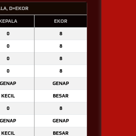
ALA, D=EKOR
KEPALA
EKOR
0
8
0
8
0
8
0
8
GENAP
GENAP
KECIL
BESAR
0
8
GENAP
GENAP
KECIL
BESAR