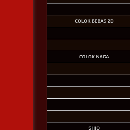
COLOK BEBAS 2D
COLOK NAGA
SHIO