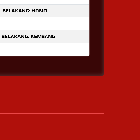
 - BELAKANG: HOMO
- BELAKANG: KEMBANG