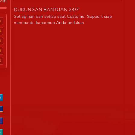
Min
DUKUNGAN BANTUAN 24/7
Setiap hari dan setiap saat Customer Support siap
0
membantu kapanpun Anda perlukan.
0
0
0
0