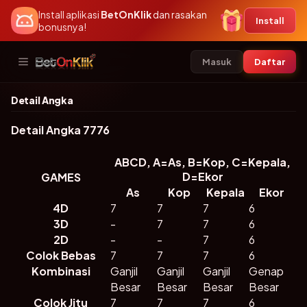
Install aplikasi
BetOnKlik
dan rasakan
Install
bonusnya!
Masuk
Daftar
Masuk
Daftar
Detail Angka
⚽
🔥
🎰
Detail Angka 7776
Hot Game
Slots
Sports
ABCD, A=As, B=Kop, C=Kepala,
D=Ekor
GAMES
🃏
🎲
🎱
As
Kop
Kepala
Ekor
4D
7
7
7
6
Kasino
Bolatangkas
P2P Game
3D
-
7
7
6
2D
-
-
7
6
🐟
🎯
🐓
Colok Bebas
7
7
7
6
Kombinasi
Ganjil
Ganjil
Ganjil
Genap
Togel
Tembak Ikan
Sabung
Besar
Ayam
Besar
Besar
Besar
Colok Jitu
7
7
7
6