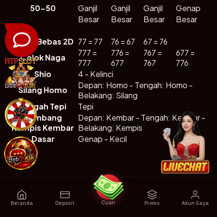
50-50
Ganjil
Ganjil
Ganjil
Genap
🕹️
🎁
👑
Besar
Besar
Besar
Besar
Lainya
Promosi
VIP
Colok Bebas 2D
77 = 77
76 = 67
67 = 76
777 =
776 =
767 =
677 =
📈
Colok Naga
777
677
767
776
RTP Live
Shio
4 - Kelinci
Depan: Homo - Tengah: Homo -
Silang Homo
Belakang: Silang
Bagikan
Tengah Tepi
Tepi
Kembang
Depan: Kembar - Tengah: Kembar -
Kempis Kembar
Belakang: Kempis
Dasar
Genap - Kecil
💬
Layanan Pelanggan
›
Cuan
Beranda
Deposit
Promo
Akun Saya