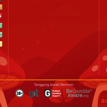
Tanggung Jawab Bermain