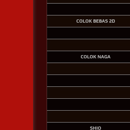
COLOK BEBAS 2D
COLOK NAGA
SHIO