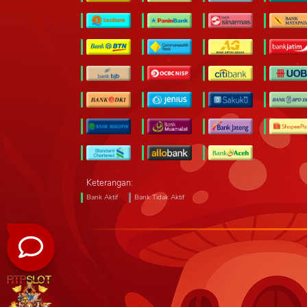
Keterangan:
Bank Aktif
Bank Tidak Aktif