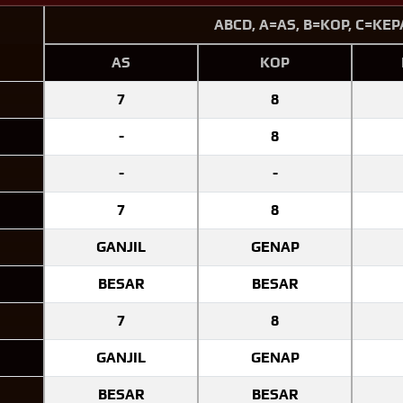
ABCD, A=AS, B=KOP, C=KE
AS
KOP
7
8
-
8
-
-
7
8
GANJIL
GENAP
BESAR
BESAR
7
8
GANJIL
GENAP
BESAR
BESAR