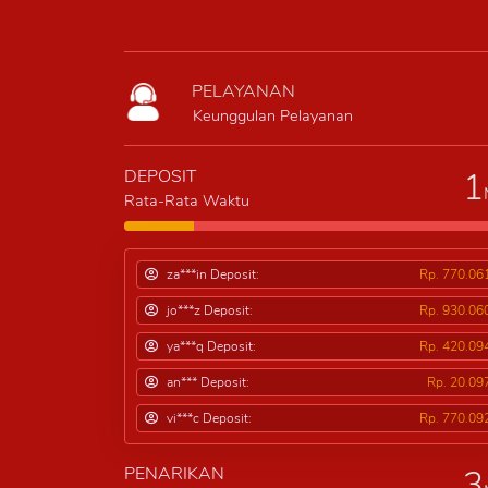
PELAYANAN
Keunggulan Pelayanan
1
DEPOSIT
Rata-Rata Waktu
za***in Deposit:
Rp. 770.06
jo***z Deposit:
Rp. 930.06
ya***q Deposit:
Rp. 420.09
an*** Deposit:
Rp. 20.09
vi***c Deposit:
Rp. 770.09
3
PENARIKAN