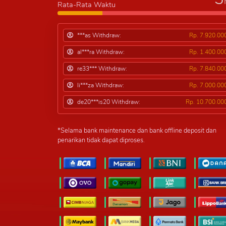
Rata-Rata Waktu
***as Withdraw:
Rp. 7.920.00
al***ra Withdraw:
Rp. 1.400.00
re33*** Withdraw:
Rp. 7.840.00
li***za Withdraw:
Rp. 7.000.00
de20***is20 Withdraw:
Rp. 10.700.00
*Selama bank maintenance dan bank offline deposit dan
penarikan tidak dapat diproses.