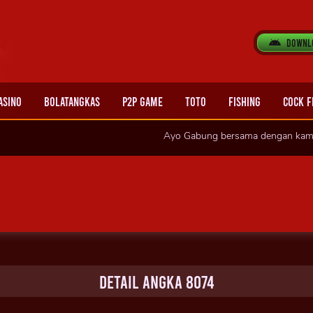
Downl
ASINO
BOLATANGKAS
P2P GAME
TOTO
FISHING
COCK F
Ayo Gabung bersama dengan kami di BET
Detail Angka 8074