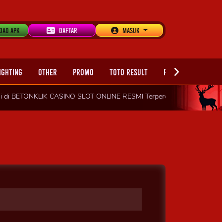
oad APK
Daftar
Masuk
IGHTING
OTHER
PROMO
TOTO RESULT
REFERRAL
ONKLIK CASINO SLOT ONLINE RESMI Terpercaya di Indonesia dengan b