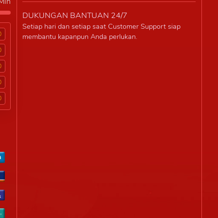
Min
DUKUNGAN BANTUAN 24/7
Setiap hari dan setiap saat Customer Support siap
0
membantu kapanpun Anda perlukan.
0
0
0
0