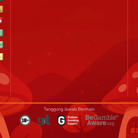
Tanggung Jawab Bermain