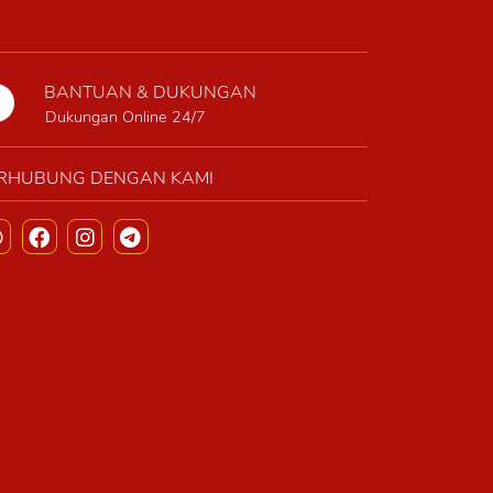
BANTUAN & DUKUNGAN
Dukungan Online 24/7
RHUBUNG DENGAN KAMI