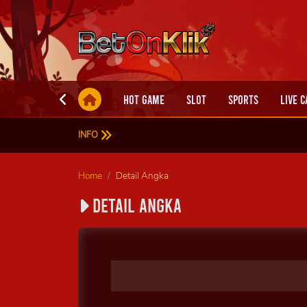
HOT GAME
SLOT
SPORTS
LIVE C
INFO
Home
Detail Angka
Detail Angka