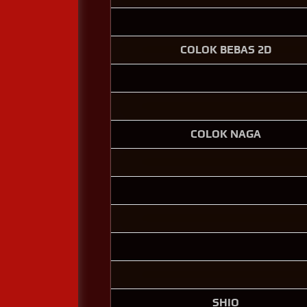
COLOK BEBAS 2D
COLOK NAGA
SHIO