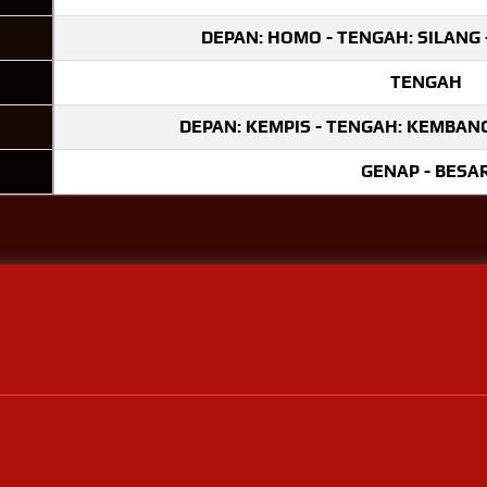
DEPAN: HOMO - TENGAH: SILANG
TENGAH
DEPAN: KEMPIS - TENGAH: KEMBANG
GENAP - BESA