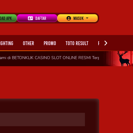
oad APK
Daftar
Masuk
IGHTING
OTHER
PROMO
TOTO RESULT
REFERRAL
BETONKLIK CASINO SLOT ONLINE RESMI Terpercaya di Indonesia denga