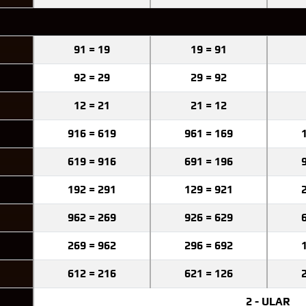
91 = 19
19 = 91
92 = 29
29 = 92
12 = 21
21 = 12
916 = 619
961 = 169
619 = 916
691 = 196
192 = 291
129 = 921
962 = 269
926 = 629
269 = 962
296 = 692
612 = 216
621 = 126
2 - ULAR