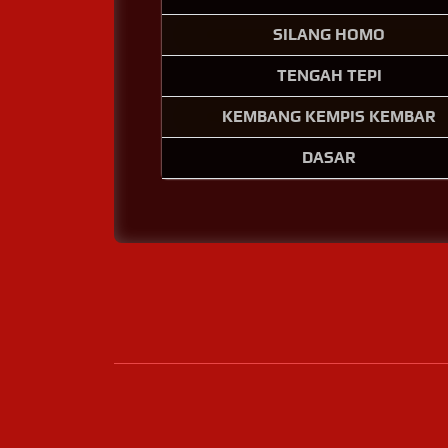
SILANG HOMO
TENGAH TEPI
KEMBANG KEMPIS KEMBAR
DASAR