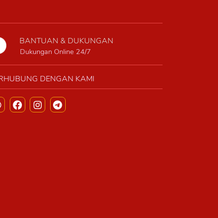
BANTUAN & DUKUNGAN
Dukungan Online 24/7
RHUBUNG DENGAN KAMI