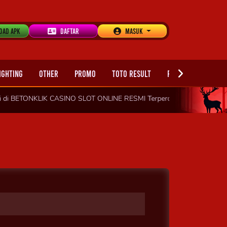
oad APK
Daftar
Masuk
IGHTING
OTHER
PROMO
TOTO RESULT
REFERRAL
ONKLIK CASINO SLOT ONLINE RESMI Terpercaya di Indonesia dengan b