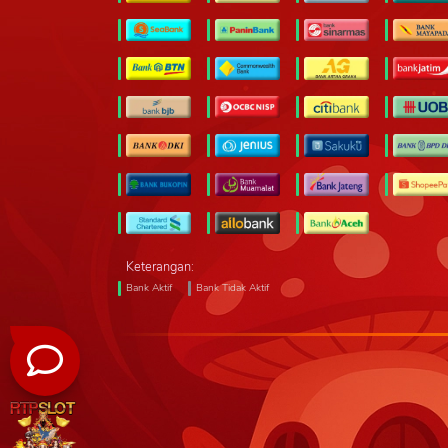
Keterangan:
Bank Aktif
Bank Tidak Aktif