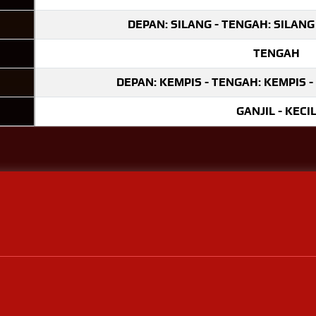
DEPAN: SILANG - TENGAH: SILAN
TENGAH
DEPAN: KEMPIS - TENGAH: KEMPIS 
GANJIL - KECI