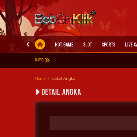
HOT GAME
SLOT
SPORTS
LIVE C
INFO
Home
Detail Angka
Detail Angka