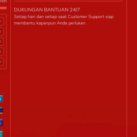
Min
DUKUNGAN BANTUAN 24/7
Setiap hari dan setiap saat Customer Support siap
0
membantu kapanpun Anda perlukan.
0
0
0
0