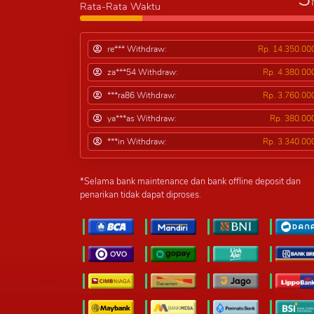
Rata-Rata Waktu
re*** Withdraw:
Rp. 14.350.00
za***54 Withdraw:
Rp. 4.380.00
***ra86 Withdraw:
Rp. 3.760.00
ya***as Withdraw:
Rp. 380.00
***in Withdraw:
Rp. 3.340.00
*Selama bank maintenance dan bank offline deposit dan
penarikan tidak dapat diproses.