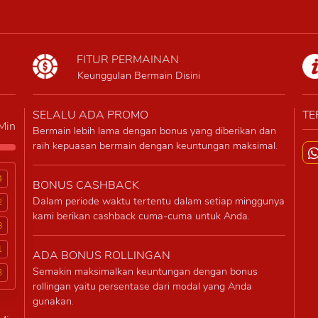
FITUR PERMAINAN
Keunggulan Bermain Disini
SELALU ADA PROMO
TE
Min
Bermain lebih lama dengan bonus yang diberikan dan
raih kepuasan bermain dengan keuntungan maksimal.
4
BONUS CASHBACK
Dalam periode waktu tertentu dalam setiap minggunya
2
kami berikan cashback cuma-cuma untuk Anda.
8
1
ADA BONUS ROLLINGAN
Semakin maksimalkan keuntungan dengan bonus
3
rollingan yaitu persentase dari modal yang Anda
gunakan.