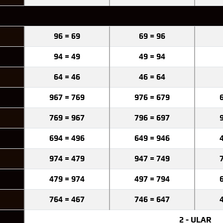
96 = 69
69 = 96
94 = 49
49 = 94
64 = 46
46 = 64
967 = 769
976 = 679
769 = 967
796 = 697
694 = 496
649 = 946
974 = 479
947 = 749
479 = 974
497 = 794
764 = 467
746 = 647
2 - ULAR