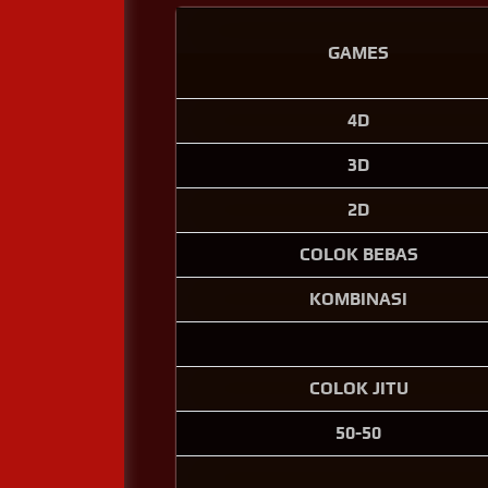
GAMES
4D
3D
2D
COLOK BEBAS
KOMBINASI
COLOK JITU
50-50