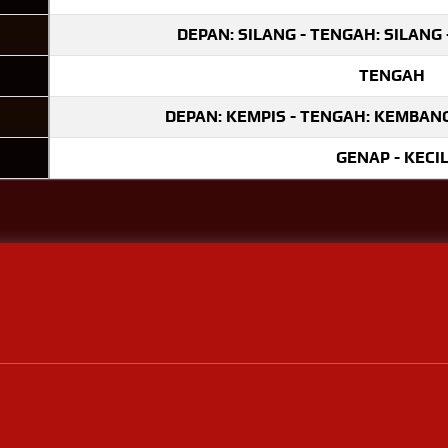
DEPAN: SILANG - TENGAH: SILANG
TENGAH
DEPAN: KEMPIS - TENGAH: KEMBANG
GENAP - KECI