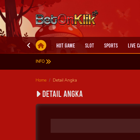
HOT GAME
SLOT
SPORTS
LIVE C
INFO
Home
Detail Angka
Detail Angka