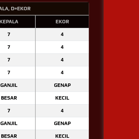
PALA, D=EKOR
KEPALA
EKOR
7
4
7
4
7
4
7
4
GANJIL
GENAP
BESAR
KECIL
7
4
GANJIL
GENAP
BESAR
KECIL