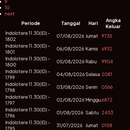
9
🕹️
🎁
👑
10
next
Lainya
Promosi
VIP
Angka
Periode
Tanggal
Hari
Keluar
📈
Indolotere 11.30(ID) -
07/08/2026
Jumat
9735
1802
RTP Live
Indolotere 11.30(ID) -
06/08/2026
Kamis
6932
1801
Indolotere 11.30(ID) -
05/08/2026
Rabu
9904
Bagikan
1800
Indolotere 11.30(ID) -
04/08/2026
Selasa
2081
1799
Indolotere 11.30(ID) -
03/08/2026
Senin
0566
1798
Indolotere 11.30(ID) -
02/08/2026
Minggu
6872
1797
Indolotere 11.30(ID) -
01/08/2026
Sabtu
2453
1796
Indolotere 11.30(ID) -
31/07/2026
Jumat
0158
1795