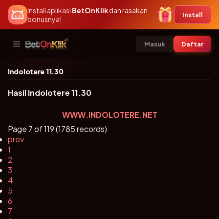
Install aplikasi
BetOnKlik
dan rasakan
Install
bonusnya!
Masuk
Daftar
Masuk
Daftar
Indolotere 11.30
⚽
🔥
🎰
Hasil Indolotere 11.30
Hot Game
Slots
Sports
WWW.INDOLOTERE.NET
Page
7
of
119
(1785 records)
🃏
🎲
🎱
prev
1
Kasino
Bolatangkas
P2P Game
2
3
🐟
4
🎯
🐓
5
Togel
Tembak Ikan
Sabung
6
Ayam
7