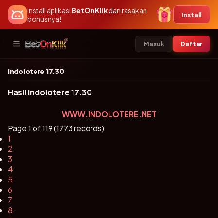
Install aplikasi
BetOnKlik
dan rasakan
Install
bonusnya!
Masuk
Daftar
Masuk
Daftar
Indolotere 17.30
⚽
🔥
🎰
Hasil Indolotere 17.30
Hot Game
Slots
Sports
WWW.INDOLOTERE.NET
Page
1
of
119
(1773 records)
🃏
🎲
🎱
1
2
Kasino
Bolatangkas
P2P Game
3
4
🐟
5
🎯
🐓
6
Togel
Tembak Ikan
Sabung
7
Ayam
8