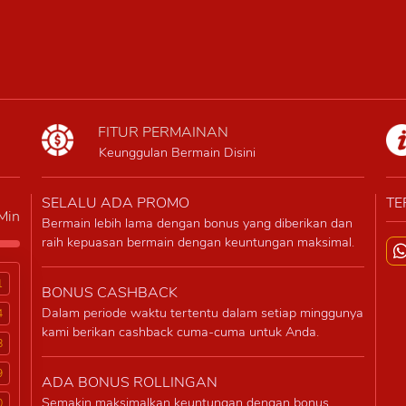
FITUR PERMAINAN
Keunggulan Bermain Disini
SELALU ADA PROMO
TE
Min
Bermain lebih lama dengan bonus yang diberikan dan
raih kepuasan bermain dengan keuntungan maksimal.
1
BONUS CASHBACK
Dalam periode waktu tertentu dalam setiap minggunya
4
kami berikan cashback cuma-cuma untuk Anda.
8
9
ADA BONUS ROLLINGAN
Semakin maksimalkan keuntungan dengan bonus
0