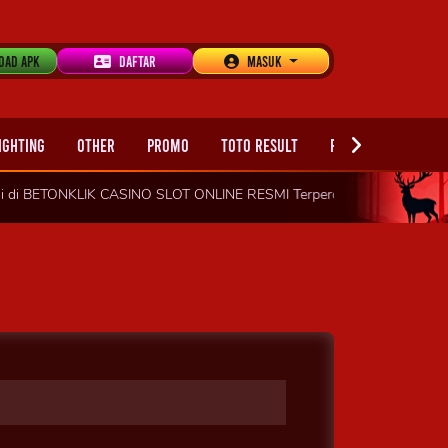
oad APK
Daftar
Masuk
IGHTING
OTHER
PROMO
TOTO RESULT
REFERRAL
ONKLIK CASINO SLOT ONLINE RESMI Terpercaya di Indonesia dengan b