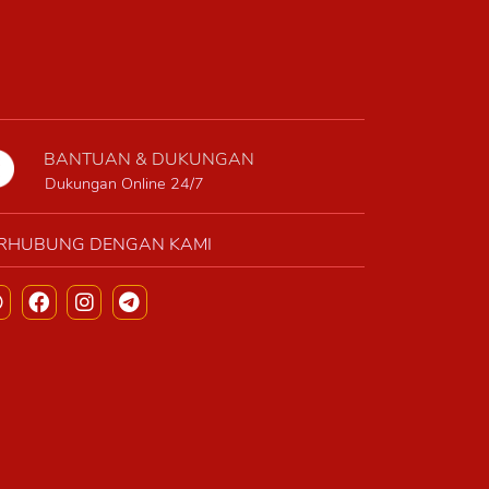
BANTUAN & DUKUNGAN
Dukungan Online 24/7
RHUBUNG DENGAN KAMI