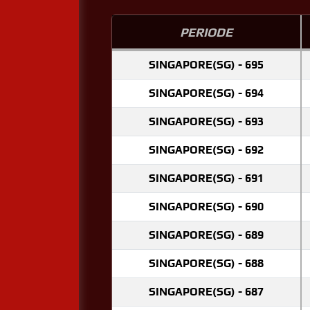
PERIODE
SINGAPORE(SG) - 695
SINGAPORE(SG) - 694
SINGAPORE(SG) - 693
SINGAPORE(SG) - 692
SINGAPORE(SG) - 691
SINGAPORE(SG) - 690
SINGAPORE(SG) - 689
SINGAPORE(SG) - 688
SINGAPORE(SG) - 687